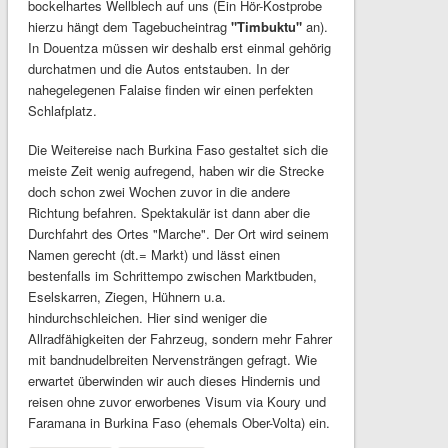
bockelhartes Wellblech auf uns (Ein Hör-Kostprobe
hierzu hängt dem Tagebucheintrag
"Timbuktu"
an).
In Douentza müssen wir deshalb erst einmal gehörig
durchatmen und die Autos entstauben. In der
nahegelegenen Falaise finden wir einen perfekten
Schlafplatz.
Die Weitereise nach Burkina Faso gestaltet sich die
meiste Zeit wenig aufregend, haben wir die Strecke
doch schon zwei Wochen zuvor in die andere
Richtung befahren. Spektakulär ist dann aber die
Durchfahrt des Ortes "Marche". Der Ort wird seinem
Namen gerecht (dt.= Markt) und lässt einen
bestenfalls im Schrittempo zwischen Marktbuden,
Eselskarren, Ziegen, Hühnern u.a.
hindurchschleichen. Hier sind weniger die
Allradfähigkeiten der Fahrzeug, sondern mehr Fahrer
mit bandnudelbreiten Nervensträngen gefragt. Wie
erwartet überwinden wir auch dieses Hindernis und
reisen ohne zuvor erworbenes Visum via Koury und
Faramana in Burkina Faso (ehemals Ober-Volta) ein.