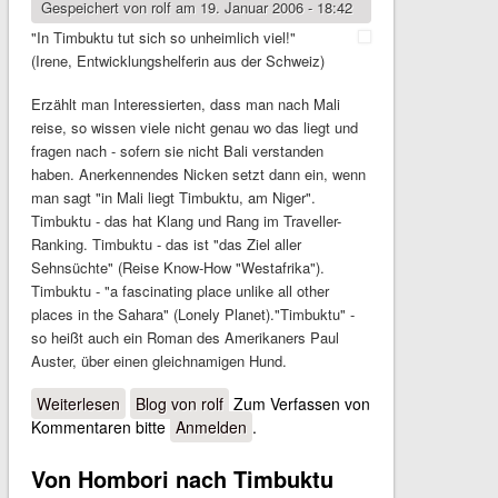
Gespeichert von
rolf
am 19. Januar 2006 - 18:42
"In Timbuktu tut sich so unheimlich viel!"
(Irene, Entwicklungshelferin aus der Schweiz)
Erzählt man Interessierten, dass man nach Mali
reise, so wissen viele nicht genau wo das liegt und
fragen nach - sofern sie nicht Bali verstanden
haben. Anerkennendes Nicken setzt dann ein, wenn
man sagt "in Mali liegt Timbuktu, am Niger".
Timbuktu - das hat Klang und Rang im Traveller-
Ranking. Timbuktu - das ist "das Ziel aller
Sehnsüchte" (Reise Know-How "Westafrika").
Timbuktu - "a fascinating place unlike all other
places in the Sahara" (Lonely Planet)."Timbuktu" -
so heißt auch ein Roman des Amerikaners Paul
Auster, über einen gleichnamigen Hund.
Weiterlesen
über Timbuktu - oder wie man Reiseführer zwischen
Blog von rolf
Zum Verfassen von
Kommentaren bitte
den Zeilen liest (Autor: Oliver Handlos)
Anmelden
.
Von Hombori nach Timbuktu