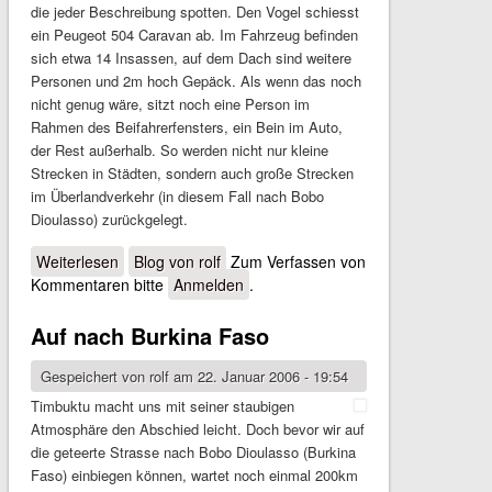
die jeder Beschreibung spotten. Den Vogel schiesst
ein Peugeot 504 Caravan ab. Im Fahrzeug befinden
sich etwa 14 Insassen, auf dem Dach sind weitere
Personen und 2m hoch Gepäck. Als wenn das noch
nicht genug wäre, sitzt noch eine Person im
Rahmen des Beifahrerfensters, ein Bein im Auto,
der Rest außerhalb. So werden nicht nur kleine
Strecken in Städten, sondern auch große Strecken
im Überlandverkehr (in diesem Fall nach Bobo
Dioulasso) zurückgelegt.
Weiterlesen
über Im Land der Aufrechten
Blog von rolf
Zum Verfassen von
Kommentaren bitte
Anmelden
.
Auf nach Burkina Faso
Gespeichert von
rolf
am 22. Januar 2006 - 19:54
Timbuktu macht uns mit seiner staubigen
Atmosphäre den Abschied leicht. Doch bevor wir auf
die geteerte Strasse nach Bobo Dioulasso (Burkina
Faso) einbiegen können, wartet noch einmal 200km