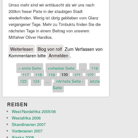
Umso mehr sind wir enttäuscht als wir uns nach
200km fieser Piste in der staubigen Stadt
wiederfinden. Wenig ist übrig geblieben vom Glanz
vergangener Tage. Mehr zu Timbuktu finden Sie die
nächsten Tage in einem Beitrag von unserem
Mitfahrer Oliver Handlos.
Weiterlesen
über Von Hombori nach Timbuktu
Blog von rolf
Zum Verfassen von
Kommentaren bitte
Anmelden
.
« erste Seite
vorherige Seite
…
116
Seiten
117
118
119
120
121
122
123
124
…
nächste Seite ›
letzte
Seite
REISEN
West/Nordafrika 2005/06
Westafrika 2006
Skandinavien 2007
Vorderasien 2007
Alaska 2008