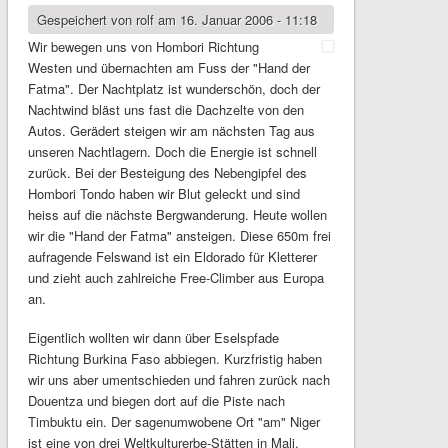
Gespeichert von
rolf
am 16. Januar 2006 - 11:18
Wir bewegen uns von Hombori Richtung
Westen und übernachten am Fuss der "Hand der
Fatma". Der Nachtplatz ist wunderschön, doch der
Nachtwind bläst uns fast die Dachzelte von den
Autos. Gerädert steigen wir am nächsten Tag aus
unseren Nachtlagern. Doch die Energie ist schnell
zurück. Bei der Besteigung des Nebengipfel des
Hombori Tondo haben wir Blut geleckt und sind
heiss auf die nächste Bergwanderung. Heute wollen
wir die "Hand der Fatma" ansteigen. Diese 650m frei
aufragende Felswand ist ein Eldorado für Kletterer
und zieht auch zahlreiche Free-Climber aus Europa
an.
Eigentlich wollten wir dann über Eselspfade
Richtung Burkina Faso abbiegen. Kurzfristig haben
wir uns aber umentschieden und fahren zurück nach
Douentza und biegen dort auf die Piste nach
Timbuktu ein. Der sagenumwobene Ort "am" Niger
ist eine von drei Weltkulturerbe-Stätten in Mali.