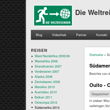
Die Weltr
Blog
Videothek
Partner
Kontakt
REISEN
Sie sind 
Startseite
» Sü
West/Nordafrika 2005/06
Westafrika 2006
Südamer
Skandinavien 2007
Vorderasien 2007
Berichte von 
Alaska 2008
Zentralasien 2009
Ouito - 
Marokko 2010
Australien 2010
Gespeichert
Balkan 2011
In sieben Woch
Osteuropa 2012
verbringen.Vor
Südamerika 2013