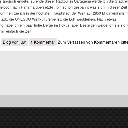
as tragisch endete, zu ende dieser Radtour in Cartagena werde ich die Stadt e
elboot nach Panama übersetzte , bin schon gespannt was sich in dieser Zeit 
ommen tue ich in der höchsten Hauptstadt der Welt auf 2850 M da wird mir ni
stadt, die UNESCO Weltkulturerbe ist, die Luft wegbleiben. Nach etwas
ng habe ich ein paar hohe Berge im Fokus, aber Besteigen werde ich sie sich
 mir einfach die Zeit.
über Ouito - Cartagena
Blog von juwi
1 Kommentar
Zum Verfassen von Kommentaren bitt