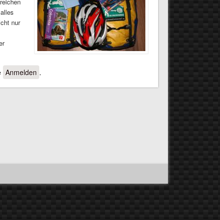
rreichen
alles
cht nur
er
e
Anmelden
.