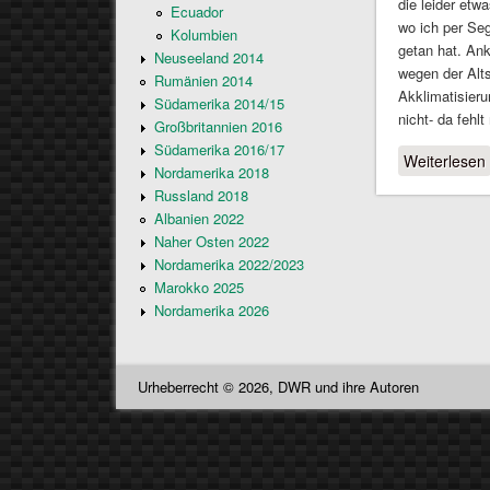
die leider etw
Ecuador
wo ich per Seg
Kolumbien
getan hat. Ank
Neuseeland 2014
wegen der Alt
Rumänien 2014
Akklimatisieru
Südamerika 2014/15
nicht- da fehlt
Großbritannien 2016
Südamerika 2016/17
Weiterlesen
Nordamerika 2018
Russland 2018
Albanien 2022
Naher Osten 2022
Nordamerika 2022/2023
Marokko 2025
Nordamerika 2026
Urheberrecht © 2026, DWR und ihre Autoren