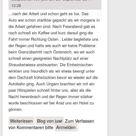
13:28
…nach der Arbeit und schon geht es los. Das
Auto war schon startklar gepackt als wir morgens in
die Arbeit gefahren sind. Nach Feierabend gab es
noch schnell ein Kaffee und kurz darauf ging die
Fahrt immer Richtung Osten . Leider begleitete uns
der Regen und hatte wie auch wir keine Probleme
beim Grenzübertritt nach Österreich, wo wir auch
schnell einen geeigneten Nachtplatz auf einer
Streuobstwiese ansteuerten. Die Einheimischen
winkten uns freundlich als wir etwas beengt unter
dem Dachzelt frühstückten bevor es wieder auf die
Autobahn ging. Auch Ungarn brachten wir mit ein
paar Hörspielen schnell hinter uns, aber als die
Nacht hereinbrach und der Regen immer stärker
wurde beschlossen wir bei Arad uns ein Hotel zu
gönnen.
Weiterlesen
über Noch schnell ein Kaffee
Blog von juwi
Zum Verfassen
von Kommentaren bitte
Anmelden
.