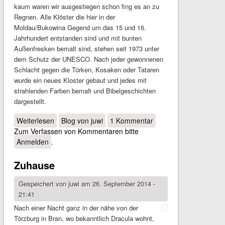
kaum waren wir ausgestiegen schon fing es an zu
Regnen. Alle Klöster die hier in der
Moldau/Bukowina Gegend um das 15 und 16.
Jahrhundert entstanden sind und mit bunten
Außenfresken bemalt sind, stehen seit 1973 unter
dem Schutz der UNESCO. Nach jeder gewonnenen
Schlacht gegen die Türken, Kosaken oder Tataren
wurde ein neues Kloster gebaut und jedes mit
strahlenden Farben bemalt und Bibelgeschichten
dargestellt.
Weiterlesen
über Vom Norden in den Süden und dann nach
Blog von juwi
1 Kommentar
Zum Verfassen von Kommentaren bitte
Westen
Anmelden
.
Zuhause
Gespeichert von
juwi
am 26. September 2014 -
21:41
Nach einer Nacht ganz in der nähe von der
Törzburg in Bran, wo bekanntlich Dracula wohnt,