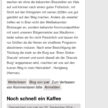
wachen wir ohne die bekannten Bissstellen am Hals
auf und können nach einem guten Frühstück, mit
Sicht auf den Königstein mit seinen 2238m uns gut
gestärkt auf den Weg machen. Anders als erwartet
treffen wir in Bran nicht den Weltbekannten
Blutsauger an, sondern bekannte Kommunalpolitiker
mit samt unserem Bürgermeister aus Maulbronn ,
leider sehen wir ihn nicht Persönlich und lassen ihn
nur Grüßen da die Herren ein strafferes Programm
absolvieren müssen. Nach einer Besichtigung der
Törzburg die stark an die Burg aus “Bram Stoker -
Dracula” erinnert und somit überall als die “Dracula
Burg” angepriesen wird, machten wir uns auf den
kurzen Weg in mein Heimatdorf - Honigberg
(Harman) .
Weiterlesen
über Zuhause
Blog von juwi
Zum Verfassen
von Kommentaren bitte
Anmelden
.
Noch schnell ein Kaffee
Gespeichert von
juwi
am 20. September 2014 -