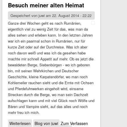
Besuch meiner alten Heimat
Gespeichert von
juwi
am 22. August 2014 - 22:22
Ganze drei Wochen geht es nach Rumänien,
eigentlich viel zu wenig Zeit für das, was man da
alles sehen und erleben kann. In den letzten Jahren
war ich ein paarmal schon in Rumänien, nur für
kurze Zeit oder auf der Durchreise. Was ich aber
noch davon weiß ­und was ich da gesehen habe
machte mir schnell Appetit auf mehr. Ob es jetzt die
bewaldeten Berge, Siebenbürgen - wo ich geboren
bin, mit seinen Wehrkirchen und Deutscher
Geschichte, kleine Karpatendörfer, wo man noch
Kohlemeiler rauchen sieht und die Ernte mit Ochsen
und Pferdefuhrwerken eingeholt wird, einsame
Strecken durch die Berge, wo man sein Dachzelt
aufschlagen kann und mit viel Glück noch Wölfe und
Bären und Vampire sieht, auf das alles und noch
mehr freu ich mich.
Weiterlesen
über Besuch meiner alten Heimat
Blog von juwi
Zum Verfassen