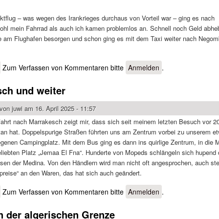
ktflug – was wegen des Irankrieges durchaus von Vorteil war – ging es nach
hl mein Fahrrad als auch ich kamen problemlos an. Schnell noch Geld abhe
e am Flughafen besorgen und schon ging es mit dem Taxi weiter nach Negom
über Sri Lanka mit dem Rad
Zum Verfassen von Kommentaren bitte
Anmelden
.
ch und weiter
 von
juwi
am 16. April 2025 - 11:57
fahrt nach Marrakesch zeigt mir, dass sich seit meinem letzten Besuch vor 2
etan hat. Doppelspurige Straßen führten uns am Zentrum vorbei zu unserem e
egenen Campingplatz. Mit dem Bus ging es dann ins quirlige Zentrum, in die 
eliebten Platz „Jemaa El Fna“. Hunderte von Mopeds schlängeln sich hupend 
sen der Medina. Von den Händlern wird man nicht oft angesprochen, auch st
preise“ an den Waren, das hat sich auch geändert.
über Marrakesch und weiter
Zum Verfassen von Kommentaren bitte
Anmelden
.
n der algerischen Grenze