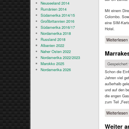
Neuseeland 2014
Rumänien 2014
Mit einem Dire
Südamerika 2014/15
Colombo. Sowo
Großbritannien 2016
eine SIM-Kart
Südamerika 2016/17
Hotel.
Nordamerika 2018
Russland 2018
Weiterlesen
Albanien 2022
Naher Osten 2022
Marrakes
Nordamerika 2022/2023
Marokko 2025
Gespeichert
Nordamerika 2026
Schon die Ein
Jahren viel g
außerhalb gel
und auf den b
die engen Gas
zum Teil „Fest
Weiterlesen
Weiter a