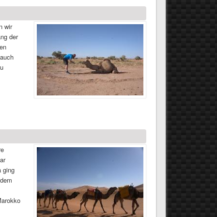
n wir
ang der
nen
 auch
zu
re
ar
a ging
f dem
Marokko