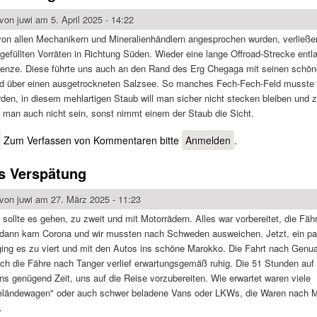
 von
juwi
am 5. April 2025 - 14:22
on allen Mechanikern und Mineralienhändlern angesprochen wurden, verließe
gefüllten Vorräten in Richtung Süden. Wieder eine lange Offroad-Strecke entl
renze. Diese führte uns auch an den Rand des Erg Chegaga mit seinen schö
d über einen ausgetrockneten Salzsee. So manches Fech-Fech-Feld musste
den, in diesem mehlartigen Staub will man sicher nicht stecken bleiben und 
e man auch nicht sein, sonst nimmt einem der Staub die Sicht.
über Weiter an der algerischen Grenze
Zum Verfassen von Kommentaren bitte
Anmelden
.
s Verspätung
 von
juwi
am 27. März 2025 - 11:23
ollte es gehen, zu zweit und mit Motorrädern. Alles war vorbereitet, die Fäh
 dann kam Corona und wir mussten nach Schweden ausweichen. Jetzt, ein pa
 ging es zu viert und mit den Autos ins schöne Marokko. Die Fahrt nach Genu
uch die Fähre nach Tanger verlief erwartungsgemäß ruhig. Die 51 Stunden au
ns genügend Zeit, uns auf die Reise vorzubereiten. Wie erwartet waren viele
eländewagen" oder auch schwer beladene Vans oder LKWs, die Waren nach 
.