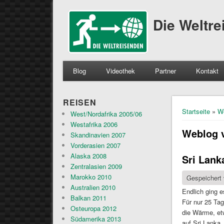
Die Weltr
Blog
Videothek
Partner
Kontakt
REISEN
Sie sind 
Startseite
»
W
West/Nordafrika 2005/06
Westafrika 2006
Weblog 
Skandinavien 2007
Vorderasien 2007
Alaska 2008
Sri Lank
Zentralasien 2009
Marokko 2010
Gespeichert
Australien 2010
Endlich ging e
Balkan 2011
Für nur 25 Tag
Osteuropa 2012
die Wärme, etw
Südamerika 2013
auf Sri Lanka.