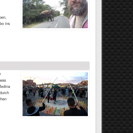
ben,
bo ins
0
twas
Medina
durch
ehen