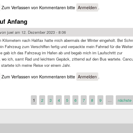
über Mit etwas Verspätung
Zum Verfassen von Kommentaren bitte
Anmelden
.
uf Anfang
 von
juwi
am 12. Dezember 2023 - 8:06
n Kilometern nach Halifax hatte mich abermals der Winter eingeholt. Bei Schn
n Fahrzeug zum Verschiffen fertig und verpackte mein Fahrrad für die Weiter
se gab ich das Fahrzeug im Hafen ab und begab mich im Laufschritt zur
e, wo ich, samt Rad und leichtem Gepäck, zitternd auf den Bus wartete. Canc
r startete ich meine Reise vor einem Jahr.
über Zurück auf Anfang
Zum Verfassen von Kommentaren bitte
Anmelden
.
1
2
3
4
5
6
7
8
9
…
nächste 