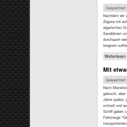
Gespeichert
Nachdem wir v
Zagora mit auf
algerischen G
Sanddünen un
durchquert wer
langsam sollt
Weiterlesen
Mit etwa
Gespeichert
Nach Marokko s
gebucht, aber
Jahre später,
schnell und a
Schiff gaben u
Fahrzeuge "G
transportierten