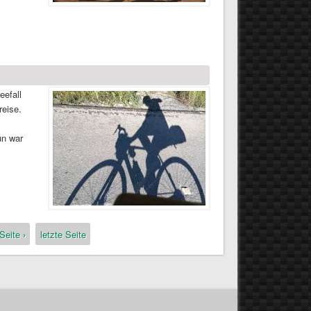
eefall
reise.
un war
Seite ›
letzte Seite