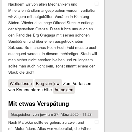
Nachdem wir von allen Mechanikern und
Mineralienhändlern angesprochen wurden, verließen
wir Zagora mit aufgefüllten Vorräten in Richtung
Süden. Wieder eine lange Offroad-Strecke entlang
der algerischen Grenze. Diese führte uns auch an
den Rand des Erg Chegaga mit seinen schönen
Sanddünen und über einen ausgetrockneten
Salzsee. So manches Fech-Fech-Feld musste auch
durchquert werden, in diesem mehlartigen Staub will
man sicher nicht stecken bleiben und zu langsam
sollte man auch nicht sein, sonst nimmt einem der
Staub die Sicht.
Weiterlesen
über Weiter an der algerischen Grenze
Blog von juwi
Zum Verfassen
von Kommentaren bitte
Anmelden
.
Mit etwas Verspätung
Gespeichert von
juwi
am 27. März 2025 - 11:23
Nach Marokko sollte es gehen, zu zweit und
mit Motorrädern. Alles war vorbereitet, die Fähre