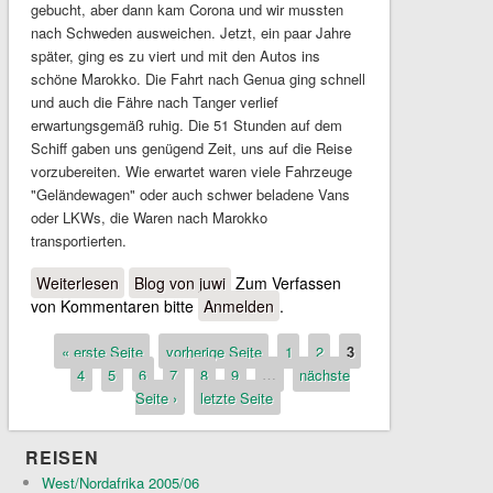
gebucht, aber dann kam Corona und wir mussten
nach Schweden ausweichen. Jetzt, ein paar Jahre
später, ging es zu viert und mit den Autos ins
schöne Marokko. Die Fahrt nach Genua ging schnell
und auch die Fähre nach Tanger verlief
erwartungsgemäß ruhig. Die 51 Stunden auf dem
Schiff gaben uns genügend Zeit, uns auf die Reise
vorzubereiten. Wie erwartet waren viele Fahrzeuge
"Geländewagen" oder auch schwer beladene Vans
oder LKWs, die Waren nach Marokko
transportierten.
Weiterlesen
über Mit etwas Verspätung
Blog von juwi
Zum Verfassen
von Kommentaren bitte
Anmelden
.
« erste Seite
vorherige Seite
1
2
3
Seiten
4
5
6
7
8
9
…
nächste
Seite ›
letzte Seite
REISEN
West/Nordafrika 2005/06