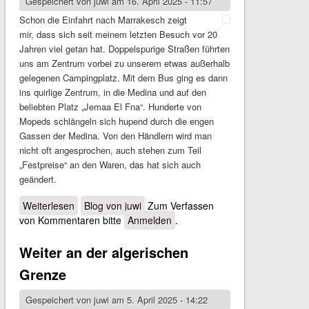
Gespeichert von
juwi
am 16. April 2025 - 11:57
Schon die Einfahrt nach Marrakesch zeigt
mir, dass sich seit meinem letzten Besuch vor 20
Jahren viel getan hat. Doppelspurige Straßen führten
uns am Zentrum vorbei zu unserem etwas außerhalb
gelegenen Campingplatz. Mit dem Bus ging es dann
ins quirlige Zentrum, in die Medina und auf den
beliebten Platz „Jemaa El Fna“. Hunderte von
Mopeds schlängeln sich hupend durch die engen
Gassen der Medina. Von den Händlern wird man
nicht oft angesprochen, auch stehen zum Teil
„Festpreise“ an den Waren, das hat sich auch
geändert.
Weiterlesen
über Marrakesch und weiter
Blog von juwi
Zum Verfassen
von Kommentaren bitte
Anmelden
.
Weiter an der algerischen
Grenze
Gespeichert von
juwi
am 5. April 2025 - 14:22