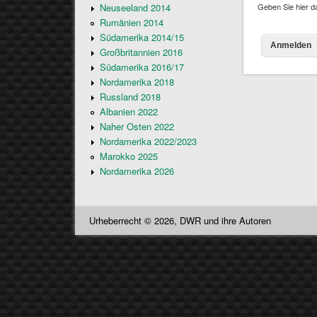
Geben Sie hier d
Neuseeland 2014
Rumänien 2014
Südamerika 2014/15
Großbritannien 2016
Südamerika 2016/17
Nordamerika 2018
Russland 2018
Albanien 2022
Naher Osten 2022
Nordamerika 2022/2023
Marokko 2025
Nordamerika 2026
Urheberrecht © 2026, DWR und ihre Autoren