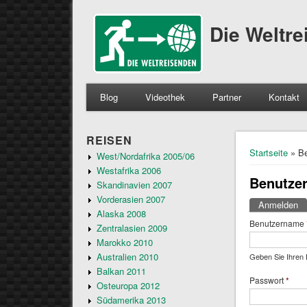
Die Weltr
Blog
Videothek
Partner
Kontakt
REISEN
Sie sind 
Startseite
» Be
West/Nordafrika 2005/06
Westafrika 2006
Benutze
Skandinavien 2007
Vorderasien 2007
Anmelden
(a
Haupt-R
Alaska 2008
Benutzername
Zentralasien 2009
Marokko 2010
Australien 2010
Geben Sie Ihren 
Balkan 2011
Passwort
*
Osteuropa 2012
Südamerika 2013