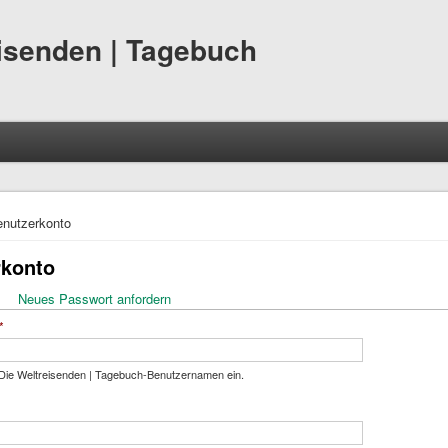
eisenden | Tagebuch
hier
nutzerkonto
rkonto
ktiver Reiter)
Neues Passwort anfordern
eiter
*
Die Weltreisenden | Tagebuch-Benutzernamen ein.