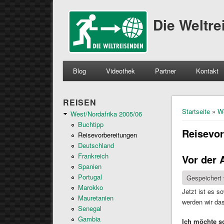
Die Weltr
Blog
Videothek
Partner
Kontakt
REISEN
Sie sind 
Startseite
»
We
West/Nordafrika 2005/06
Buchtipp
Reisevor
Reisevorbereitungen
Deutschland
Frankreich
Vor der 
Spanien
Portugal
Gespeichert
Marokko
Jetzt ist es 
Mauretanien
werden wir das
Senegal
Gambia
Ich möchte so