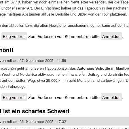
rt am 07.10. haben wir noch einmal einen Newsletter versendet, der die Tage 
 Rundbrief seiner Art. Der Einfachheit halber ist das Tagebuch in den nächste
regelmäßigen Abständen aktuelle Berichte und Bilder von der Tour platzieren. 
e den aktuellen bzw. die alten Newsletter anschauen möchte, kann auf der Ha
über Newsletter Nummer 8
Blog von rolf
Zum Verfassen von Kommentaren bitte
Anmelden
.
hön!!
 von
rolf
am 27. September 2005 - 11:56
nkeschön geht an unseren Hauptsponsor, das
Autohaus Schöttle in Maulb
 West- und Nordafrika aktiv durch einen finanziellen Beitrag und durch die 
t auf den weiten Weg; etwa 25 000 km in acht Monaten sind zu bewältigen. Di
nden-Fahrzeugen.
über Dankeschön!!
Blog von rolf
Zum Verfassen von Kommentaren bitte
Anmelden
.
 ist ein scharfes Schwert
 von
rolf
am 26. September 2005 - 17:32