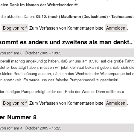
Vielen Dank im Namen der Weltreisenden!!!!
r die aktuellen Daten:
08.10. (noch) Maulbronn (Deutschland) - Tachostand:
über Vor der Abfahrt
Blog von rolf
Zum Verfassen von Kommentaren bitte
Anmelden
.
kommt es anders und zweitens als man denkt..
 von
rolf
am 6. Oktober 2005 - 10:05
berall mächtig angekündigt haben, daß wir uns am 07.10. auf die große Fah
letter bestätigt haben, müssen wir jetzt kleinlaut bekannt geben, daß sich di
ne kleine Routineübung aussah, nämlich das Wechseln der Wasserpumpe bei e
on entwickelt. Es wurde uns das falsche Pumpenmodell zugeschickt!!
der richtigen Pumpe erfolgt leider erst Ende der Woche. Dann sollte es a
über Erstens kommt es anders und zweitens als man denkt..
Blog von rolf
Zum Verfassen von Kommentaren bitte
Anmelden
.
ter Nummer 8
 von
rolf
am 4. Oktober 2005 - 15:23