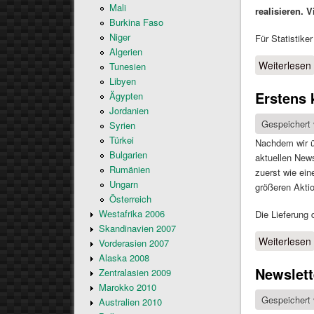
Mali
realisieren. 
Burkina Faso
Niger
Für Statistike
Algerien
Weiterlesen
Tunesien
Libyen
Erstens 
Ägypten
Jordanien
Gespeichert
Syrien
Türkei
Nachdem wir ü
Bulgarien
aktuellen News
Rumänien
zuerst wie ei
Ungarn
größeren Akti
Österreich
Westafrika 2006
Die Lieferung 
Skandinavien 2007
Weiterlesen
Vorderasien 2007
Alaska 2008
Newslet
Zentralasien 2009
Marokko 2010
Gespeichert
Australien 2010