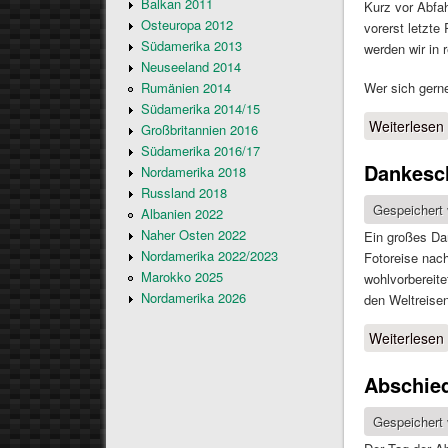
Balkan 2011
Kurz vor Abfah
Osteuropa 2012
vorerst letzte
Südamerika 2013
werden wir in 
Neuseeland 2014
Wer sich gern
Rumänien 2014
Südamerika 2014/15
Weiterlesen
Großbritannien 2016
Südamerika 2016/17
Dankesc
Nordamerika 2018
Russland 2018
Gespeichert
Albanien 2022
Naher Osten 2022
Ein großes Da
Nordamerika 2022/2023
Fotoreise nach
Marokko 2025
wohlvorbereite
Nordamerika 2026
den Weltreise
Weiterlesen
Abschied
Gespeichert