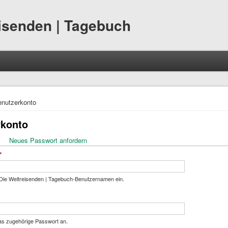
eisenden | Tagebuch
hier
nutzerkonto
rkonto
ktiver Reiter)
Neues Passwort anfordern
eiter
*
Die Weltreisenden | Tagebuch-Benutzernamen ein.
as zugehörige Passwort an.