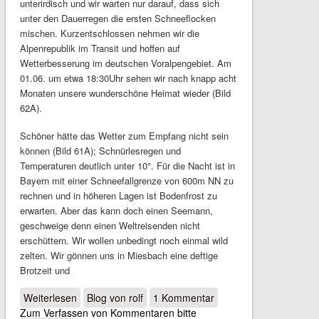
unterirdisch und wir warten nur darauf, dass sich
unter den Dauerregen die ersten Schneeflocken
mischen. Kurzentschlossen nehmen wir die
Alpenrepublik im Transit und hoffen auf
Wetterbesserung im deutschen Voralpengebiet. Am
01.06. um etwa 18:30Uhr sehen wir nach knapp acht
Monaten unsere wunderschöne Heimat wieder (Bild
62A).
Schöner hätte das Wetter zum Empfang nicht sein
können (Bild 61A); Schnürlesregen und
Temperaturen deutlich unter 10°. Für die Nacht ist in
Bayern mit einer Schneefallgrenze von 600m NN zu
rechnen und in höheren Lagen ist Bodenfrost zu
erwarten. Aber das kann doch einen Seemann,
geschweige denn einen Weltreisenden nicht
erschüttern. Wir wollen unbedingt noch einmal wild
zelten. Wir gönnen uns in Miesbach eine deftige
Brotzeit und
Weiterlesen
über Home, sweet home
Blog von rolf
1 Kommentar
Zum Verfassen von Kommentaren bitte