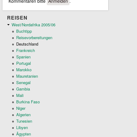
Kommentaren bitte
Anmelden
.
REISEN
West/Nordafrika 2005/06
Buchtipp
Reisevorbereitungen
Deutschland
Frankreich
Spanien
Portugal
Marokko
Mauretanien
Senegal
Gambia
Mali
Burkina Faso
Niger
Algerien
Tunesien
Libyen
Ägypten