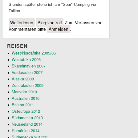
Stunden später stehe ich am "Spar"-Camping von
Tallinn.
Weiterlesen
über Baltikum wir kommen
Blog von rolf
Zum Verfassen von
Kommentaren bitte
Anmelden
.
REISEN
West/Nordafrika 2005/06
Westafrika 2006
Skandinavien 2007
Vorderasien 2007
Alaska 2008
Zentralasien 2009
Marokko 2010
Australien 2010
Balkan 2011
Osteuropa 2012
Südamerika 2013
Neuseeland 2014
Rumänien 2014
Südamerika 2014/15