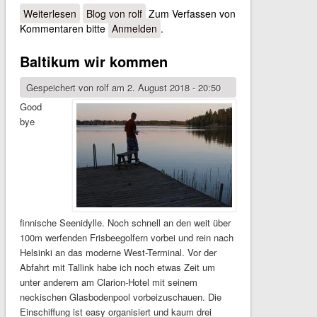
Weiterlesen
über Von Est- nach Lett-land und Litauen
Blog von rolf
Zum Verfassen von
Kommentaren bitte
Anmelden
.
Baltikum wir kommen
Gespeichert von
rolf
am 2. August 2018 - 20:50
Good
bye
finnische Seenidylle. Noch schnell an den weit über
100m werfenden Frisbeegolfern vorbei und rein nach
Helsinki an das moderne West-Terminal. Vor der
Abfahrt mit Tallink habe ich noch etwas Zeit um
unter anderem am Clarion-Hotel mit seinem
neckischen Glasbodenpool vorbeizuschauen. Die
Einschiffung ist easy organisiert und kaum drei