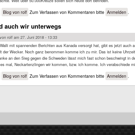
chte. Weit über 50.000Kreuze sollen sich heute dort befinden.
über Zurück in D-Land
Blog von rolf
Zum Verfassen von Kommentaren bitte
Anmelden
.
nd auch wir unterwegs
 von
rolf
am 27. Juni 2018 - 13:33
alli mit spannenden Berichten aus Kanada versorgt hat, gibt es jetzt auch 
elt der Wecker. Noch ganz benommen komme ich zu mir. Das ist keine Uhrzei
nke an den Sieg gegen die Schweden lässt mich fast schon beschwingt in d
ßt es mal, Neckartenzlingen wir kommen, bzw. ich komme. Ich verabschiede mi
über Jetzt sind auch wir unterwegs
Blog von rolf
Zum Verfassen von Kommentaren bitte
Anmelden
.