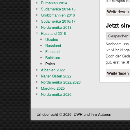
die Sowjets ma
Rumänien 2014
Südamerika 2014/15
Weiterlesen
Großbritannien 2016
Südamerika 2016/17
Jetzt si
Nordamerika 2018
Russland 2018
Gespeichert
Ukraine
Nachdem uns W
Russland
5:15Uhr kling
Finnland
Doch der Geda
Baltikum
gut, erst hei
Polen
Albanien 2022
Weiterlesen
Naher Osten 2022
Nordamerika 2022/2023
Marokko 2025
Nordamerika 2026
Urheberrecht © 2026, DWR und ihre Autoren