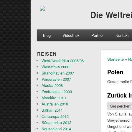
Die Weltr
Blog
Videothek
Partner
Kontakt
REISEN
Sie sind 
Startseite
»
R
West/Nordafrika 2005/06
Westafrika 2006
Polen
Skandinavien 2007
Vorderasien 2007
Gesammelte R
Alaska 2008
Zentralasien 2009
Zurück i
Marokko 2010
Australien 2010
Gespeichert
Balkan 2011
Von Siauliai a
Osteuropa 2012
Sowjetherrsch
Südamerika 2013
Umgehend wurd
Neuseeland 2014