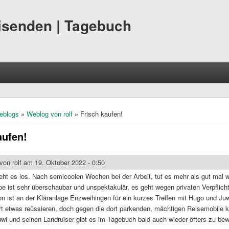
eisenden | Tagebuch
hier
eblogs
»
Weblog von rolf
» Frisch kaufen!
aufen!
 von
rolf
am 19. Oktober 2022 - 0:50
geht es los. Nach semicoolen Wochen bei der Arbeit, tut es mehr als gut mal
pe ist sehr überschaubar und unspektakulär, es geht wegen privaten Verpflic
n ist an der Kläranlage Enzweihingen für ein kurzes Treffen mit Hugo und Juw
ort etwas reüssieren, doch gegen die dort parkenden, mächtigen Reisemobil
uwi und seinen Landruiser gibt es im Tagebuch bald auch wieder öfters zu b