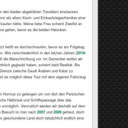
n den beiden abgeklärten Travellern einstecken.
ir als altem Koch- und Einkaufslegastheniker eine
kaufen hätte. Meine liebe Frau scheint Zweifel an
sive gehen, bevor es die beiden Halunken
etzt heißt es durchschnaufen, bevor es am Folgetag
en. Wie verschiedentlich in den letzten Jahren (
2018-
ll die Marschrichtung vor. Im Dezember wollen wir
klich geglaubt haben, scheint bald Realität. Bis
 Grenze zwische Saudi Arabien und Katar zu
ist es möglich diese Tour mit dem eigenen Fahrzeug
 von Hormus zu gelangen um von dort den Persischen
sche Halbinsel und Schiffspassage über das
zu unmöglich. Vermutlich werden wir deshalb auf dem
en Besuch im Iran nach
2007
und
2009
gefreut, doch
ses geschundene Land doch tatsächlich endlich eine