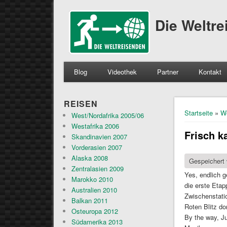
Die Weltr
Blog
Videothek
Partner
Kontakt
REISEN
Sie sind 
Startseite
»
W
West/Nordafrika 2005/06
Westafrika 2006
Frisch k
Skandinavien 2007
Vorderasien 2007
Alaska 2008
Gespeichert
Zentralasien 2009
Yes, endlich 
Marokko 2010
die erste Etap
Australien 2010
Zwischenstatio
Balkan 2011
Roten Blitz d
Osteuropa 2012
By the way, J
Südamerika 2013