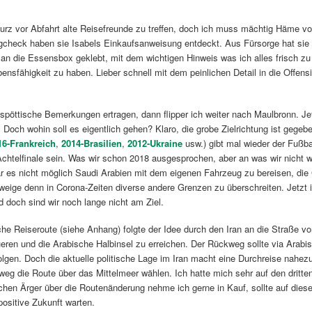
urz vor Abfahrt alte Reisefreunde zu treffen, doch ich muss mächtig Häme vo
check haben sie Isabels Einkaufsanweisung entdeckt. Aus Fürsorge hat sie m
an die Essensbox geklebt, mit dem wichtigen Hinweis was ich alles frisch zu 
ensfähigkeit zu haben. Lieber schnell mit dem peinlichen Detail in die Offen
 spöttische Bemerkungen ertragen, dann flipper ich weiter nach Maulbronn. J
t. Doch wohin soll es eigentlich gehen? Klaro, die grobe Zielrichtung ist gegeb
16-Frankreich
,
2014-Brasilien
,
2012-Ukraine
usw.) gibt mal wieder der Fußba
chtelfinale sein. Was wir schon 2018 ausgesprochen, aber an was wir nicht wir
r es nicht möglich Saudi Arabien mit dem eigenen Fahrzeug zu bereisen, die
weige denn in Corona-Zeiten diverse andere Grenzen zu überschreiten. Jetzt 
 doch sind wir noch lange nicht am Ziel.
iche Reiseroute (siehe Anhang) folgte der Idee durch den Iran an die Straße
eren und die Arabische Halbinsel zu erreichen. Der Rückweg sollte via Arabi
olgen. Doch die aktuelle politische Lage im Iran macht eine Durchreise nahe
weg die Route über das Mittelmeer wählen. Ich hatte mich sehr auf den dritt
ichen Ärger über die Routenänderung nehme ich gerne in Kauf, sollte auf die
 positive Zukunft warten.