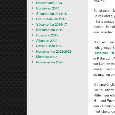
Mexiko.
Neuseeland 2014
Rumänien 2014
Es ist schön k
Südamerika 2014/15
Beim Fahrzeug
Großbritannien 2016
Inhaltsangabe 
Südamerika 2016/17
meiner Überleb
Nordamerika 2018
durchstechen.
Russland 2018
Albanien 2022
Noch ein paar
Naher Osten 2022
richtig losgeh
Nordamerika 2022/2023
Russland
,
20
Marokko 2025
in Katar zum A
Nordamerika 2026
vor kurzem wa
queren, gesch
zu machen und
Die ursprüngl
Golf zu überqu
Mittelmeer erf
Hin- und Rück
den vermeintl
friedliche und