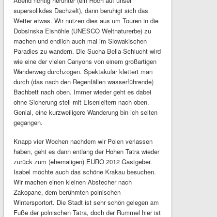
Abend richtig herunter (ein Hoch auf unser
supersolikdes Dachzelt), dann beruhigt sich das
Wetter etwas. Wir nutzen dies aus um Touren in die
Dobsinska Eishöhle (UNESCO Weltnaturerbe) zu
machen und endlich auch mal im Slowakischen
Paradies zu wandern. Die Sucha-Bella-Schlucht wird
wie eine der vielen Canyons von einem großartigen
Wanderweg durchzogen. Spektakulär klettert man
durch (das nach den Regenfällen wasserführende)
Bachbett nach oben. Immer wieder geht es dabei
ohne Sicherung steil mit Eisenleitern nach oben.
Genial, eine kurzweiligere Wanderung bin ich selten
gegangen.
Knapp vier Wochen nachdem wir Polen verlassen
haben, geht es dann entlang der Hohen Tatra wieder
zurück zum (ehemaligen) EURO 2012 Gastgeber.
Isabel möchte auch das schöne Krakau besuchen.
Wir machen einen kleinen Abstecher nach
Zakopane, dem berühmten polnischen
Wintersportort. Die Stadt ist sehr schön gelegen am
Fuße der polnischen Tatra, doch der Rummel hier ist