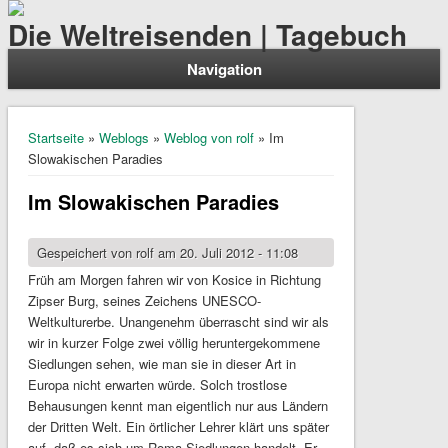
Die Weltreisenden | Tagebuch
Navigation
Sie sind hier
Startseite
»
Weblogs
»
Weblog von rolf
» Im
Slowakischen Paradies
Im Slowakischen Paradies
Gespeichert von
rolf
am 20. Juli 2012 - 11:08
Früh am Morgen fahren wir von Kosice in Richtung
Zipser Burg, seines Zeichens UNESCO-
Weltkulturerbe. Unangenehm überrascht sind wir als
wir in kurzer Folge zwei völlig heruntergekommene
Siedlungen sehen, wie man sie in dieser Art in
Europa nicht erwarten würde. Solch trostlose
Behausungen kennt man eigentlich nur aus Ländern
der Dritten Welt. Ein örtlicher Lehrer klärt uns später
auf, daß es sich um Roma-Siedlungen handelt. Er