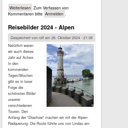
Weiterlesen
über Reisebilder 2024 - Olympia Paris
Zum Verfassen von
Kommentaren bitte
Anmelden
.
Reisebilder 2024 - Alpen
Gespeichert von
rolf
am 26. Oktober 2024 - 21:38
Natürlich waren
wir auch dieses
Jahr auf Achse.
In den
kommenden
Tagen/Wochen
gibt es in loser
Folge die
schönsten Bilder
unserer
verschiedenen
Touren. Den
Anfang der "Diashow" machen wir mit der Alpen-
Radquerung. Die Route führte uns von Lindau am