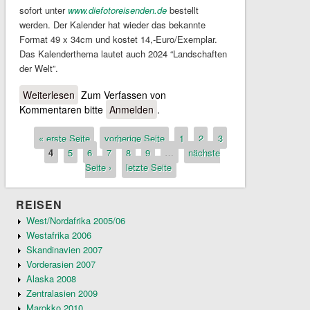
sofort unter
www.diefotoreisenden.de
bestellt
werden. Der Kalender hat wieder das bekannte
Format 49 x 34cm und kostet 14,-Euro/Exemplar.
Das Kalenderthema lautet auch 2024 “Landschaften
der Welt”.
Weiterlesen
über Bildkalender 2024
Zum Verfassen von
Kommentaren bitte
Anmelden
.
« erste Seite
vorherige Seite
1
2
3
Seiten
4
5
6
7
8
9
…
nächste
Seite ›
letzte Seite
REISEN
West/Nordafrika 2005/06
Westafrika 2006
Skandinavien 2007
Vorderasien 2007
Alaska 2008
Zentralasien 2009
Marokko 2010