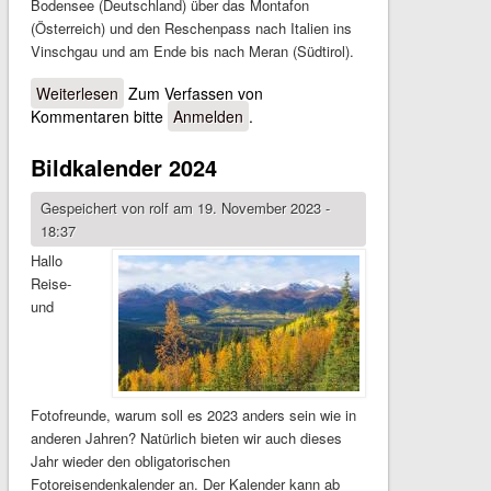
Bodensee (Deutschland) über das Montafon
(Österreich) und den Reschenpass nach Italien ins
Vinschgau und am Ende bis nach Meran (Südtirol).
Weiterlesen
über Reisebilder 2024 - Alpen
Zum Verfassen von
Kommentaren bitte
Anmelden
.
Bildkalender 2024
Gespeichert von
rolf
am 19. November 2023 -
18:37
Hallo
Reise-
und
Fotofreunde, warum soll es 2023 anders sein wie in
anderen Jahren? Natürlich bieten wir auch dieses
Jahr wieder den obligatorischen
Fotoreisendenkalender an. Der Kalender kann ab