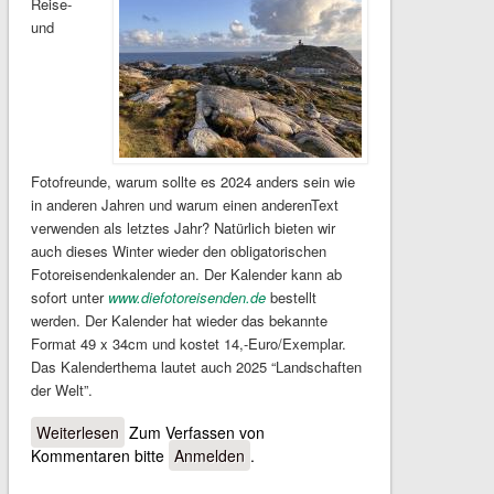
Reise-
und
Fotofreunde, warum sollte es 2024 anders sein wie
in anderen Jahren und warum einen anderenText
verwenden als letztes Jahr? Natürlich bieten wir
auch dieses Winter wieder den obligatorischen
Fotoreisendenkalender an. Der Kalender kann ab
sofort unter
www.diefotoreisenden.de
bestellt
werden. Der Kalender hat wieder das bekannte
Format 49 x 34cm und kostet 14,-Euro/Exemplar.
Das Kalenderthema lautet auch 2025 “Landschaften
der Welt”.
Weiterlesen
über Bildkalender 2025
Zum Verfassen von
Kommentaren bitte
Anmelden
.