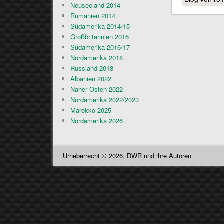
Neuseeland 2014
Rumänien 2014
Südamerika 2014/15
Großbritannien 2016
Südamerika 2016/17
Nordamerika 2018
Russland 2018
Albanien 2022
Naher Osten 2022
Nordamerika 2022/2023
Marokko 2025
Nordamerika 2026
Urheberrecht © 2026, DWR und ihre Autoren