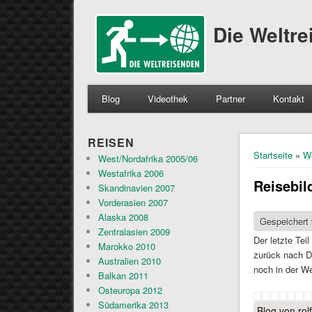
Die Weltr
Blog
Videothek
Partner
Kontakt
REISEN
Sie sind 
Startseite
»
W
West/Nordafrika 2005/06
Westafrika 2006
Reisebil
Skandinavien 2007
Vorderasien 2007
Alaska 2008
Gespeichert
Zentralasien 2009
Der letzte Te
Marokko 2010
zurück nach D
Australien 2010
noch in der We
Balkan 2011
Osteuropa 2012
Südamerika 2013
Blog von rol