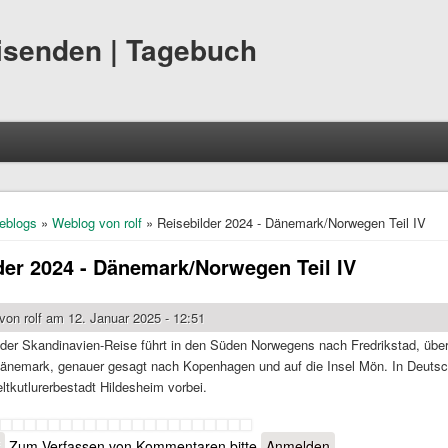
eisenden | Tagebuch
hier
eblogs
»
Weblog von rolf
» Reisebilder 2024 - Dänemark/Norwegen Teil IV
der 2024 - Dänemark/Norwegen Teil IV
 von
rolf
am 12. Januar 2025 - 12:51
il der Skandinavien-Reise führt in den Süden Norwegens nach Fredrikstad, 
änemark, genauer gesagt nach Kopenhagen und auf die Insel Mön. In Deutschl
ltkutlurerbestadt Hildesheim vorbei.
f
Zum Verfassen von Kommentaren bitte
Anmelden
.