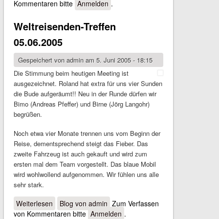
Kommentaren bitte
Anmelden
.
Weltreisenden-Treffen
05.06.2005
Gespeichert von
admin
am 5. Juni 2005 - 18:15
Die Stimmung beim heutigen Meeting ist
ausgezeichnet. Roland hat extra für uns vier Sunden
die Bude aufgeräumt!! Neu in der Runde dürfen wir
Bimo (Andreas Pfeffer) und Birne (Jörg Langohr)
begrüßen.
Noch etwa vier Monate trennen uns vom Beginn der
Reise, dementsprechend steigt das Fieber. Das
zweite Fahrzeug ist auch gekauft und wird zum
ersten mal dem Team vorgestellt. Das blaue Mobil
wird wohlwollend aufgenommen. Wir fühlen uns alle
sehr stark.
Weiterlesen
über Weltreisenden-Treffen 05.06.2005
Blog von admin
Zum Verfassen
von Kommentaren bitte
Anmelden
.