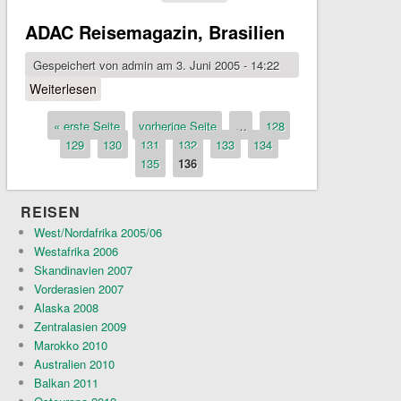
ADAC Reisemagazin, Brasilien
Gespeichert von
admin
am 3. Juni 2005 - 14:22
Weiterlesen
über ADAC Reisemagazin, Brasilien
« erste Seite
vorherige Seite
…
128
Seiten
129
130
131
132
133
134
135
136
REISEN
West/Nordafrika 2005/06
Westafrika 2006
Skandinavien 2007
Vorderasien 2007
Alaska 2008
Zentralasien 2009
Marokko 2010
Australien 2010
Balkan 2011