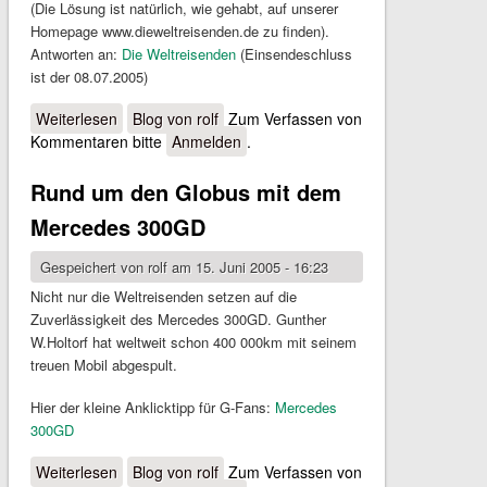
(Die Lösung ist natürlich, wie gehabt, auf unserer
Homepage www.dieweltreisenden.de zu finden).
Antworten an:
Die Weltreisenden
(Einsendeschluss
ist der 08.07.2005)
Weiterlesen
über Newsletter Nummer 6
Blog von rolf
Zum Verfassen von
Kommentaren bitte
Anmelden
.
Rund um den Globus mit dem
Mercedes 300GD
Gespeichert von
rolf
am 15. Juni 2005 - 16:23
Nicht nur die Weltreisenden setzen auf die
Zuverlässigkeit des Mercedes 300GD. Gunther
W.Holtorf hat weltweit schon 400 000km mit seinem
treuen Mobil abgespult.
Hier der kleine Anklicktipp für G-Fans:
Mercedes
300GD
Weiterlesen
über Rund um den Globus mit dem Mercedes 300GD
Blog von rolf
Zum Verfassen von