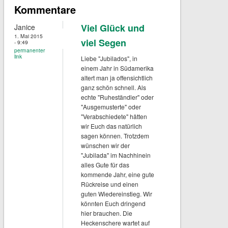
Kommentare
Viel Glück und
Janice
1. Mai 2015
viel Segen
- 9:49
permanenter
link
Liebe "Jubilados", in
einem Jahr in Südamerika
altert man ja offensichtlich
ganz schön schnell. Als
echte "Ruheständler" oder
"Ausgemusterte" oder
"Verabschiedete" hätten
wir Euch das natürlich
sagen können. Trotzdem
wünschen wir der
"Jubilada" im Nachhinein
alles Gute für das
kommende Jahr, eine gute
Rückreise und einen
guten Wiedereinstieg. Wir
könnten Euch dringend
hier brauchen. Die
Heckenschere wartet auf