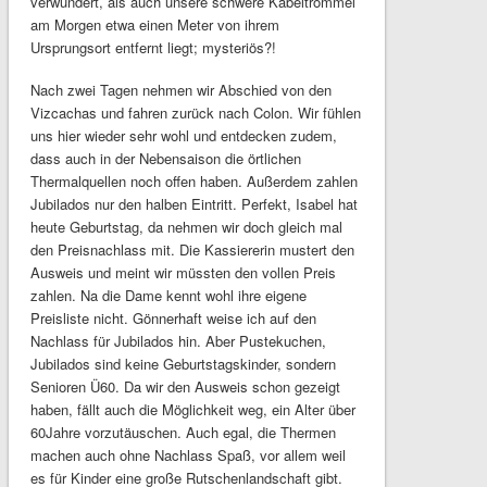
verwundert, als auch unsere schwere Kabeltrommel
am Morgen etwa einen Meter von ihrem
Ursprungsort entfernt liegt; mysteriös?!
Nach zwei Tagen nehmen wir Abschied von den
Vizcachas und fahren zurück nach Colon. Wir fühlen
uns hier wieder sehr wohl und entdecken zudem,
dass auch in der Nebensaison die örtlichen
Thermalquellen noch offen haben. Außerdem zahlen
Jubilados nur den halben Eintritt. Perfekt, Isabel hat
heute Geburtstag, da nehmen wir doch gleich mal
den Preisnachlass mit. Die Kassiererin mustert den
Ausweis und meint wir müssten den vollen Preis
zahlen. Na die Dame kennt wohl ihre eigene
Preisliste nicht. Gönnerhaft weise ich auf den
Nachlass für Jubilados hin. Aber Pustekuchen,
Jubilados sind keine Geburtstagskinder, sondern
Senioren Ü60. Da wir den Ausweis schon gezeigt
haben, fällt auch die Möglichkeit weg, ein Alter über
60Jahre vorzutäuschen. Auch egal, die Thermen
machen auch ohne Nachlass Spaß, vor allem weil
es für Kinder eine große Rutschenlandschaft gibt.