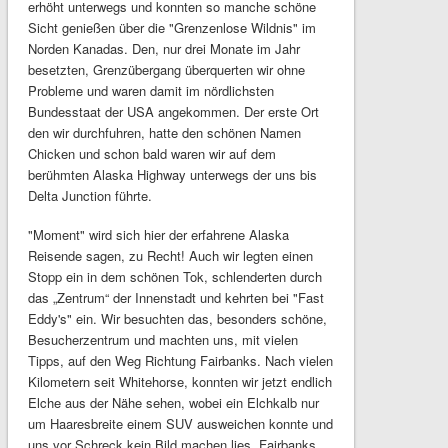
erhöht unterwegs und konnten so manche schöne
Sicht genießen über die "Grenzenlose Wildnis" im
Norden Kanadas. Den, nur drei Monate im Jahr
besetzten, Grenzübergang überquerten wir ohne
Probleme und waren damit im nördlichsten
Bundesstaat der USA angekommen. Der erste Ort
den wir durchfuhren, hatte den schönen Namen
Chicken und schon bald waren wir auf dem
berühmten Alaska Highway unterwegs der uns bis
Delta Junction führte.
"Moment" wird sich hier der erfahrene Alaska
Reisende sagen, zu Recht! Auch wir legten einen
Stopp ein in dem schönen Tok, schlenderten durch
das „Zentrum“ der Innenstadt und kehrten bei "Fast
Eddy's" ein. Wir besuchten das, besonders schöne,
Besucherzentrum und machten uns, mit vielen
Tipps, auf den Weg Richtung Fairbanks. Nach vielen
Kilometern seit Whitehorse, konnten wir jetzt endlich
Elche aus der Nähe sehen, wobei ein Elchkalb nur
um Haaresbreite einem SUV ausweichen konnte und
uns vor Schreck kein Bild machen lies. Fairbanks