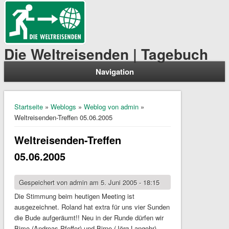
Die Weltreisenden | Tagebuch
Navigation
Sie sind hier
Startseite
»
Weblogs
»
Weblog von admin
»
Weltreisenden-Treffen 05.06.2005
Weltreisenden-Treffen
05.06.2005
Gespeichert von
admin
am 5. Juni 2005 - 18:15
Die Stimmung beim heutigen Meeting ist
ausgezeichnet. Roland hat extra für uns vier Sunden
die Bude aufgeräumt!! Neu in der Runde dürfen wir
Bimo (Andreas Pfeffer) und Birne (Jörg Langohr)