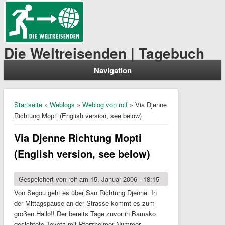
Die Weltreisenden | Tagebuch
Navigation
Sie sind hier
Startseite
»
Weblogs
»
Weblog von rolf
» Via Djenne
Richtung Mopti (English version, see below)
Via Djenne Richtung Mopti
(English version, see below)
Gespeichert von
rolf
am 15. Januar 2006 - 18:15
Von Segou geht es über San Richtung Djenne. In
der Mittagspause an der Strasse kommt es zum
großen Hallo!! Der bereits Tage zuvor in Bamako
gesichtete Toyota mit Pforzheimer Nummer