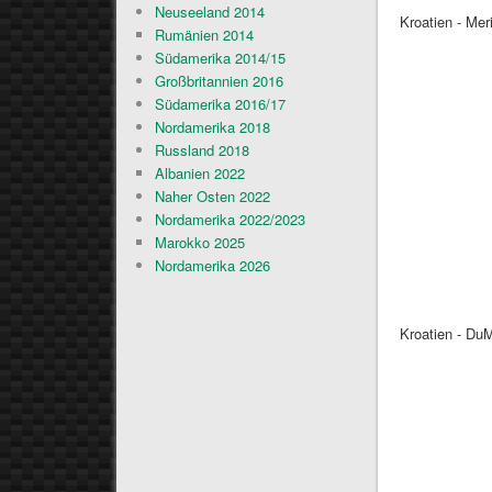
Neuseeland 2014
Kroatien - Mer
Rumänien 2014
Südamerika 2014/15
Großbritannien 2016
Südamerika 2016/17
Nordamerika 2018
Russland 2018
Albanien 2022
Naher Osten 2022
Nordamerika 2022/2023
Marokko 2025
Nordamerika 2026
Kroatien - Du