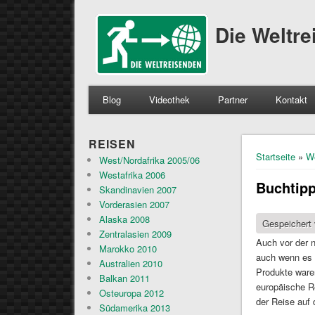
Die Weltr
Blog
Videothek
Partner
Kontakt
REISEN
Sie sind 
Startseite
»
W
West/Nordafrika 2005/06
Westafrika 2006
Buchtipp
Skandinavien 2007
Vorderasien 2007
Alaska 2008
Gespeichert
Zentralasien 2009
Auch vor der n
Marokko 2010
auch wenn es h
Australien 2010
Produkte waren
Balkan 2011
europäische Re
Osteuropa 2012
der Reise auf
Südamerika 2013