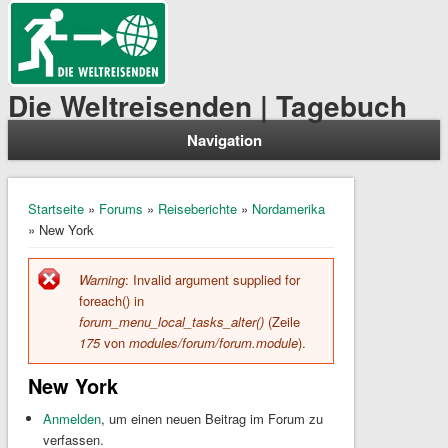
Die Weltreisenden | Tagebuch
Navigation
Sie sind hier
Startseite
»
Forums
»
Reiseberichte
»
Nordamerika
» New York
Warning
: Invalid argument supplied for
Fehlermeldung
foreach() in
forum_menu_local_tasks_alter()
(Zeile
175
von
modules/forum/forum.module
).
New York
Anmelden
, um einen neuen Beitrag im Forum zu
verfassen.