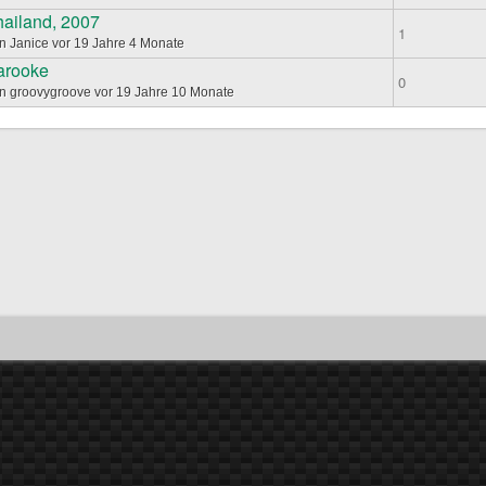
hailand, 2007
ema
1
on
Janice
vor 19 Jahre 4 Monate
arooke
ema
0
on
groovygroove
vor 19 Jahre 10 Monate