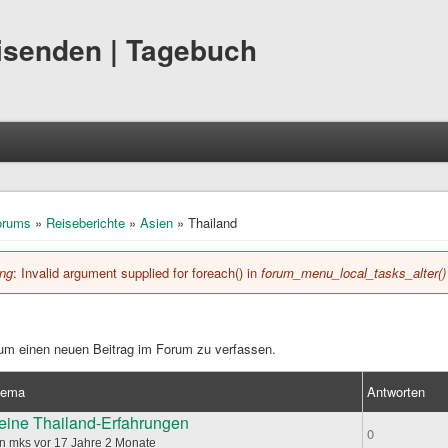
eisenden | Tagebuch
hier
orums
»
Reiseberichte
»
Asien
» Thailand
ing
: Invalid argument supplied for foreach() in
forum_menu_local_tasks_alter()
hlermeldung
 um einen neuen Beitrag im Forum zu verfassen.
hema
Antworten
eine Thailand-Erfahrungen
ema
0
on
mks
vor 17 Jahre 2 Monate