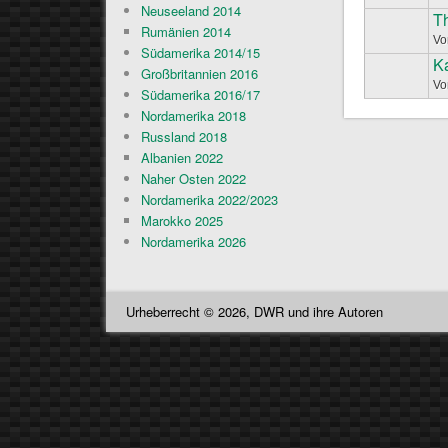
Neuseeland 2014
T
Normales Th
Rumänien 2014
V
Südamerika 2014/15
K
Normales Th
Großbritannien 2016
V
Südamerika 2016/17
Nordamerika 2018
Russland 2018
Albanien 2022
Naher Osten 2022
Nordamerika 2022/2023
Marokko 2025
Nordamerika 2026
Urheberrecht © 2026, DWR und ihre Autoren