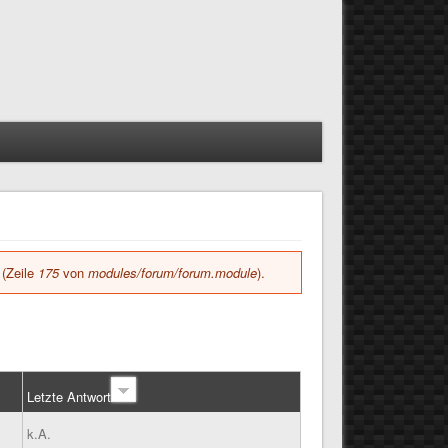
(Zeile
175
von
modules/forum/forum.module
).
Letzte Antwort
k.A.