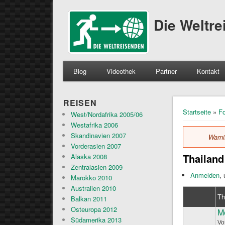
Die Weltr
Blog
Videothek
Partner
Kontakt
REISEN
Sie sind 
Startseite
»
F
West/Nordafrika 2005/06
Westafrika 2006
Skandinavien 2007
Warn
Fe
Vorderasien 2007
Thailand
Alaska 2008
Zentralasien 2009
Anmelden
,
Marokko 2010
Australien 2010
T
Balkan 2011
Osteuropa 2012
M
Normales Th
Südamerika 2013
V