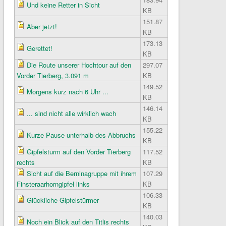
Und keine Retter in Sicht
KB
151.87
Aber jetzt!
KB
173.13
Gerettet!
KB
Die Route unserer Hochtour auf den
297.07
Vorder Tierberg, 3.091 m
KB
149.52
Morgens kurz nach 6 Uhr ...
KB
146.14
... sind nicht alle wirklich wach
KB
155.22
Kurze Pause unterhalb des Abbruchs
KB
Gipfelsturm auf den Vorder Tierberg
117.52
rechts
KB
Sicht auf die Berninagruppe mit ihrem
107.29
Finsteraarhorngipfel links
KB
106.33
Glückliche Gipfelstürmer
KB
140.03
Noch ein Blick auf den Titlis rechts