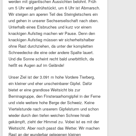
werden mit gigantischen Aussichten belohnt. Früh
um 5 Uhr wird gefrühstückt, um 6 Uhr ist Abmarsch.
Wir steigen am aperen Teil des Steingletschers ein
und gehen in unserer Sechserseilschaft nach oben.
Unterhalb eines Eisbruches und kurz vor einem
knackigen Aufstieg machen wir Pause. Denn den
knackigen Aufstieg müssen wir sicherheitshalber
ohne Rast durchziehen, da unter der kompletten
Schneedecke die eine oder andere Spalte lauert.
Und die Sonne scheint recht bald unerbittlich, da
heißt es Augen auf im Gelände!
Unser Ziel ist der 3.091 m hohe Vordere Tierberg,
ein kleiner und eher unscheinbarer Gipfel. Dafür
bietet er eine grandiose Weitsicht bis zur
Berninagruppe, den Finsteraarhorngipfel in der Ferne
und viele weitere hohe Berge der Schweiz. Keine
Viertelstunde nach unserem Gipfelsturm und schon
wieder durch den tiefen weichen Schnee hinab
gekämpft, zieht der Himmel zu. Vobei ist es mit der
Weitsicht. Aber noch passt das Wetter. Wir machen
Rast an der wunderbar gelegenen kleinen