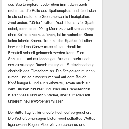
des Spaltenopfers. Jeder übernimmt dann auch
mehrmals die Rolle des Spaltenopfers und lässt sich
in die schmale tiefe Gletscherspalte hinabgleiten.
Zwei andere "dürfen" retten. Auch hier ist viel Spaß
dabei, denn einen 90-kg-Mann zu zweit und anfangs
ohne Seilrolle hochzuziehen, ist im wahrsten Sinne
keine leichte Sache. Trotz all des Spaßes ist allen
bewusst: Das Ganze muss sitzen, damit im
Ernstfall schnell gehandelt werden kann. Zum
Schluss – und mit laaaangen Armen – steht noch
das einstündige Rutschtraining am Steilschneehang
oberhalb des Gletschers an. Die Steigeisen müssen
runter. Und so rutschen wir mal auf dem Bauch,
Kopf hangauf- und auch -abwärts, sowie auch auf
dem Rücken hinunter und üben die Bremstechnik.
Klatschnass sind wir hinterher, aber zufrieden mit
unserem neu erworbenen Wissen
Der dritte Tag ist für unsere Hochtour vorgesehen.
Die Wettervorhersagen bieten wechselhaftes Wetter,
irgendwann Regen. Aber wir versuchen es und