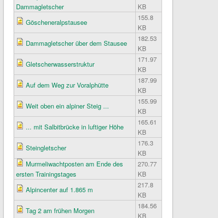
Dammagletscher
KB
155.8
Göscheneralpstausee
KB
182.53
Dammagletscher über dem Stausee
KB
171.97
Gletscherwasserstruktur
KB
187.99
Auf dem Weg zur Voralphütte
KB
155.99
Weit oben ein alpiner Steig ...
KB
165.61
... mit Salbitbrücke in luftiger Höhe
KB
176.3
Steingletscher
KB
Murmeliwachtposten am Ende des
270.77
ersten Trainingstages
KB
217.8
Alpincenter auf 1.865 m
KB
184.56
Tag 2 am frühen Morgen
KB