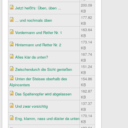
200.09
Jetzt heißt's: Üben, üben ...
KB
177.82
... und nochmals üben
KB
163.64
Vordermann und Retter Nr. 1
KB
173.14
Hintermann und Retter Nr. 2
KB
167.74
Alles klar da unten?
KB
151.24
Zwischendurch die Sicht genießen
KB
Unten der Steisee oberhalb des
154.86
Alpincenters
KB
162.87
Das Spaltenopfer wird abgelassen
KB
137.37
Und zwar vorsichtig
KB
170.14
Eng, klamm, nass und düster da unten
KB
183.94