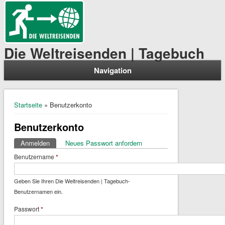
Die Weltreisenden | Tagebuch
Navigation
Sie sind hier
Startseite
» Benutzerkonto
Benutzerkonto
Anmelden
(aktiver Reiter)
Neues Passwort anfordern
Haupt-Reiter
Benutzername
*
Geben Sie Ihren Die Weltreisenden | Tagebuch-
Benutzernamen ein.
Passwort
*