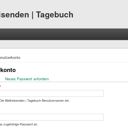
eisenden | Tagebuch
hier
nutzerkonto
rkonto
ktiver Reiter)
Neues Passwort anfordern
eiter
*
Die Weltreisenden | Tagebuch-Benutzernamen ein.
as zugehörige Passwort an.