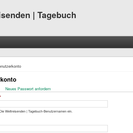
eisenden | Tagebuch
hier
nutzerkonto
rkonto
ktiver Reiter)
Neues Passwort anfordern
eiter
*
Die Weltreisenden | Tagebuch-Benutzernamen ein.