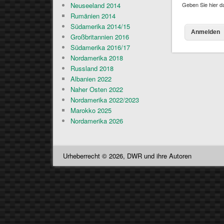
Geben Sie hier d
Neuseeland 2014
Rumänien 2014
Südamerika 2014/15
Großbritannien 2016
Südamerika 2016/17
Nordamerika 2018
Russland 2018
Albanien 2022
Naher Osten 2022
Nordamerika 2022/2023
Marokko 2025
Nordamerika 2026
Urheberrecht © 2026, DWR und ihre Autoren