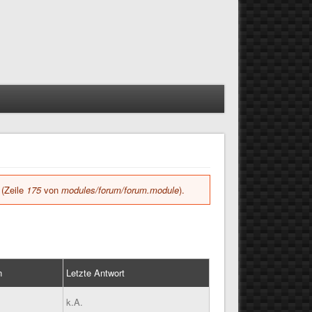
(Zeile
175
von
modules/forum/forum.module
).
n
Letzte Antwort
k.A.