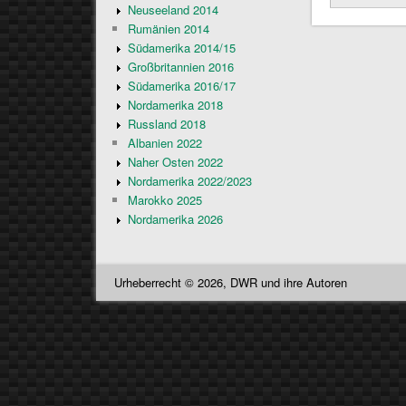
Neuseeland 2014
Rumänien 2014
Südamerika 2014/15
Großbritannien 2016
Südamerika 2016/17
Nordamerika 2018
Russland 2018
Albanien 2022
Naher Osten 2022
Nordamerika 2022/2023
Marokko 2025
Nordamerika 2026
Urheberrecht © 2026, DWR und ihre Autoren