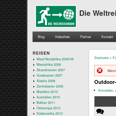
Die Weltr
Blog
Videothek
Partner
Kontakt
REISEN
Sie sind 
Startseite
»
F
West/Nordafrika 2005/06
Westafrika 2006
Skandinavien 2007
Warn
Fe
Vorderasien 2007
Outdoor
Alaska 2008
Zentralasien 2009
Anmelden
,
Marokko 2010
Australien 2010
Balkan 2011
Osteuropa 2012
Normales Th
Südamerika 2013