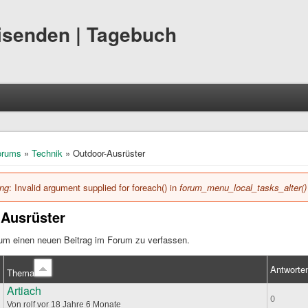
eisenden | Tagebuch
hier
orums
»
Technik
» Outdoor-Ausrüster
ing
: Invalid argument supplied for foreach() in
forum_menu_local_tasks_alter()
hlermeldung
-Ausrüster
 um einen neuen Beitrag im Forum zu verfassen.
Antworte
Thema
Artiach
ema
0
Von
rolf
vor 18 Jahre 6 Monate