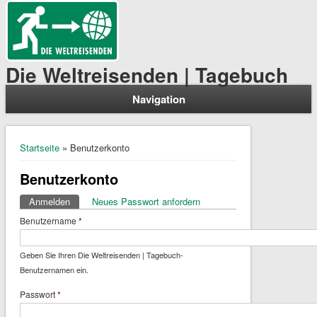
Die Weltreisenden | Tagebuch
Navigation
Sie sind hier
Startseite
» Benutzerkonto
Benutzerkonto
Anmelden
(aktiver Reiter)
Neues Passwort anfordern
Haupt-Reiter
Benutzername
*
Geben Sie Ihren Die Weltreisenden | Tagebuch-
Benutzernamen ein.
Passwort
*