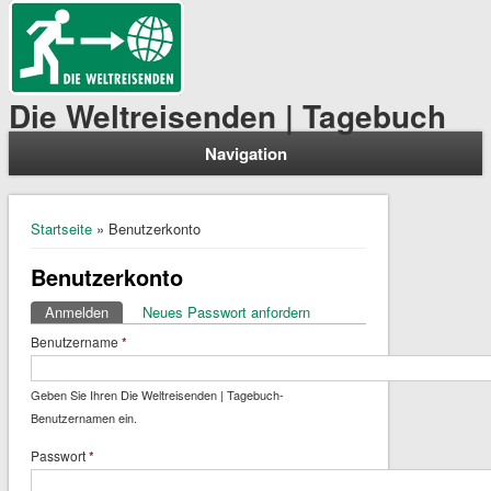
Die Weltreisenden | Tagebuch
Navigation
Sie sind hier
Startseite
» Benutzerkonto
Benutzerkonto
Anmelden
(aktiver Reiter)
Neues Passwort anfordern
Haupt-Reiter
Benutzername
*
Geben Sie Ihren Die Weltreisenden | Tagebuch-
Benutzernamen ein.
Passwort
*