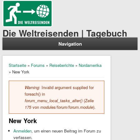
Die Weltreisenden | Tagebuch
Navigation
Sie sind hier
Startseite
»
Forums
»
Reiseberichte
»
Nordamerika
» New York
Warning
: Invalid argument supplied for
Fehlermeldung
foreach() in
forum_menu_local_tasks_alter()
(Zeile
175
von
modules/forum/forum.module
).
New York
Anmelden
, um einen neuen Beitrag im Forum zu
verfassen.